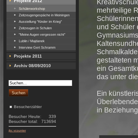
Kreativschul
Projekte 2012
mehrteilige 
Schülerworkshop
Zeitzeugengespäche in Meiningen
Schülerinne
Ausstellung "Kinder im Krieg"
und Schüler
Zeitzeugen in Schulen
Gymnasium
"Meine Augen vergessen nicht"
Lublin / Majdanek
Kaltensundh
Interview Gert Schramm
Schmalkalde
Projekte 2011
gestalteten 
Archiv 08/09/2010
ein Gesamtk
das unter die
Ein künstler
Überlebende
Besucherzähler
in Beziehung 
Besucher Heute:
339
Besucher total:
713694
jbc vcounter