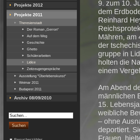
9. zum 10. J
Projekte 2012
dem Erdboden
Projekte 2011
Reinhard Hey
Theresienstadt
Reichsprote
Der Roman „Gerron“
Mähren, am 4
Auf dem Weg
Geschichte
der tschechi
Ghetto
gruppe in Li
Schülerarbeiten
holten die Na
Lidice
einem Vergel
Zeitzeugengespräche
Ausstellung "Überlebenskunst"
Weimar 2011
Am Abend des
Budapest 2011
männlichen 
Archiv 08/09/2010
15. Lebensja
weibliche B
–
ohne Ausna
deportiert. 
Frauen hielte
Besucherzähler