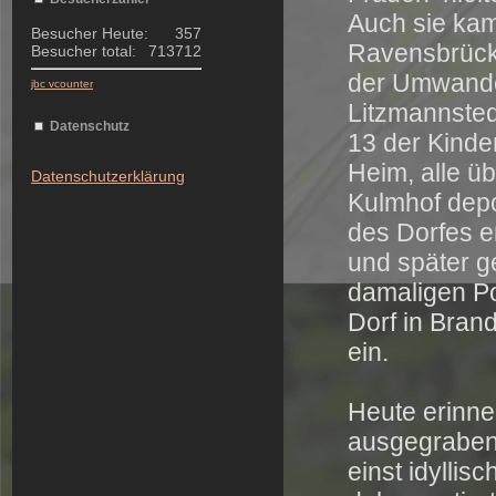
Auch sie ka
Besucher Heute:
357
Ravensbrück.
Besucher total:
713712
der Umwande
jbc vcounter
Litzmannsted
Datenschutz
13 der Kinde
Heim, alle ü
Datenschutzerklärung
Kulmhof depo
des Dorfes e
und später g
damaligen Po
Dorf in Bran
ein.
Heute erinne
ausgegraben
einst idyllis