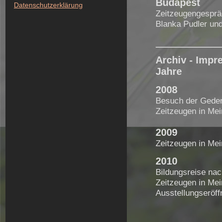
Budapest
Datenschutzerklärung
Zeitzeugengesprä
Blanka Pudler un
Archiv - Impr
Jahre
2008
Besuch der Gede
Zeitzeugen in Mei
2009
Zeitzeugen in Mei
2010
Bildungsreise na
Zeitzeugen in Mei
Ausstellungseröf