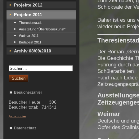
zum Ziel haben, g
Projekte 2012
Schicksale der Ve
Projekte 2011
Daher ist es uns 
Theresienstadt
wieder neue Projek
Ausstellung "Überlebenskunst"
Weimar 2011
Theresienstad
Budapest 2011
Der Roman „Gerro
Archiv 08/09/2010
Die Geschichte T
Führung durch da
Schülerarbeiten
Fahrt nach Lidice
Zeitzeugengespr
Besucherzähler
Ausstellungs
Zeitzeugenge
Besucher Heute:
306
Besucher total:
714341
Weimar
jbc vcounter
Deutsche und ung
Opfer des Stalin
Datenschutz